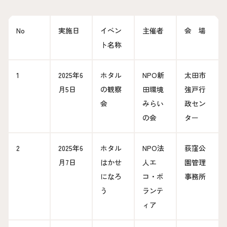
No
実施日
イベン
主催者
会 場
ト名称
1
2025年6
ホタル
NPO新
太田市
月5日
の観察
田環境
強戸行
会
みらい
政セン
の会
ター
2
2025年6
ホタル
NPO法
荻窪公
月7日
はかせ
人エ
園管理
になろ
コ・ボ
事務所
う
ランテ
ィア