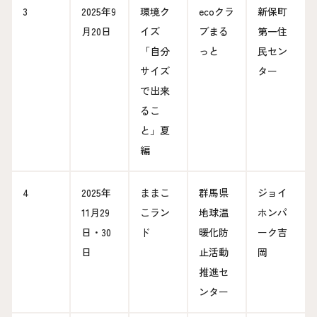
3
2025年9
環境ク
ecoクラ
新保町
月20日
イズ
ブまる
第一住
「自分
っと
民セン
サイズ
ター
で出来
るこ
と」夏
編
4
2025年
ままこ
群馬県
ジョイ
11月29
こラン
地球温
ホンパ
日・30
ド
暖化防
ーク吉
日
止活動
岡
推進セ
ンター